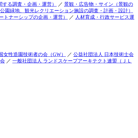
関する調査・企画・運営）
／
景観・広告物・サイン（景観の
公園緑地、観光レクリエーション施設の調査・計画・設計）
ートナーシップの企画・運営）
／
人材育成・行政サービス運
国女性造園技術者の会（GW）
／
公益社団法人 日本技術士会
友会
／
一般社団法人 ランドスケープアーキテクト連盟（ＪＬ