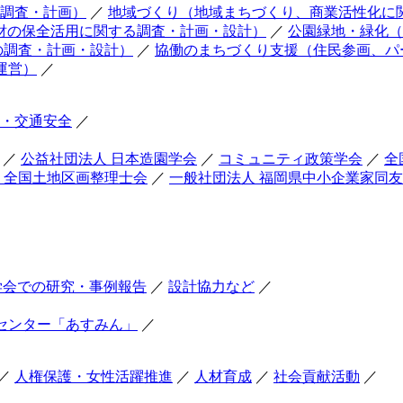
調査・計画）
／
地域づくり（地域まちづくり、商業活性化に
財の保全活用に関する調査・計画・設計）
／
公園緑地・緑化（
の調査・計画・設計）
／
協働のまちづくり支援（住民参画、パ
運営）
／
・交通安全
／
／
公益社団法人 日本造園学会
／
コミュニティ政策学会
／
全
 全国土地区画整理士会
／
一般社団法人 福岡県中小企業家同
学会での研究・事例報告
／
設計協力など
／
センター「あすみん」
／
／
人権保護・女性活躍推進
／
人材育成
／
社会貢献活動
／