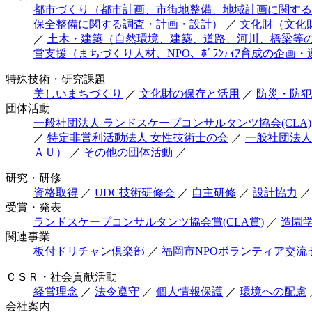
都市づくり（都市計画、市街地整備、地域計画に関する
保全整備に関する調査・計画・設計）
／
文化財（文化
／
土木・建築（自然環境、建築、道路、河川、橋梁等
営支援（まちづくり人材、NPO、ﾎﾞﾗﾝﾃｨｱ育成の企画・
特殊技術・研究課題
美しいまちづくり
／
文化財の保存と活用
／
防災・防犯
団体活動
一般社団法人 ランドスケープコンサルタンツ協会(CLA)
／
特定非営利活動法人 女性技術士の会
／
一般社団法人
ＡＵ）
／
その他の団体活動
／
研究・研修
資格取得
／
UDC技術研修会
／
自主研修
／
設計協力
／
受賞・発表
ランドスケープコンサルタンツ協会賞(CLA賞)
／
造園
関連事業
板付ドリチャン倶楽部
／
福岡市NPOボランティア交流
ＣＳＲ・社会貢献活動
経営理念
／
法令遵守
／
個人情報保護
／
環境への配慮
会社案内