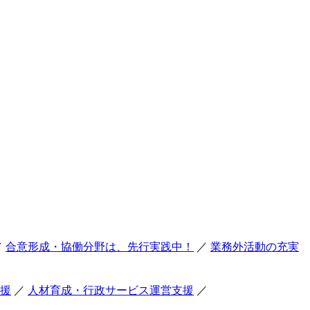
／
合意形成・協働分野は、先行実践中！
／
業務外活動の充実
援
／
人材育成・行政サービス運営支援
／