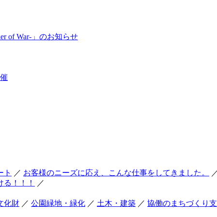
 of War-」のお知らせ
開催
ート
／
お客様のニーズに応え、こんな仕事をしてきました。
ける！！！
／
文化財
／
公園緑地・緑化
／
土木・建築
／
協働のまちづくり支