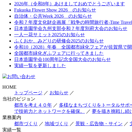
2026年（令和8年）あけましておめでとうございます
Fukuoka Flower Show 2026 のお知らせ
自治体・公共Week 2026 のお知らせ
令和７年度文化財企画展「戦争の時間旅行者-Time Traveler
日本造園学会九州支部令和７年度別府大会のお知らせ
一人一花サミット2025のお知らせ
ふくおか、みどりの研修会2025のお知らせ
令和10（2028）年春 全国都市緑化フェアが佐賀県で
全国都市緑化ぎふフェアに行ってきました
日本造園学会100周年記念全国大会のお知らせ
実績一覧を更新しました
HOME
トップページ
／
お知らせ
／
当社のビジョン
都市を考え４０年
／
多様なまちづくりをトータルサポ
で技術力とネットワークを確保。
／
夢を描き挑戦し続
業務案内
都市づくり
／
地域づくり
／
景観・広告物・サイン
／
実績一覧