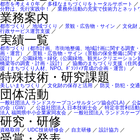
都市を考え４０年
／
多様なまちづくりをトータルサポート
／
分野は、先行実践中！
／
業務外活動の充実で技術力とネット
業務案内
都市づくり
／
地域づくり
／
景観・広告物・サイン
／
文化財
行政サービス運営支援
／
実績一覧
都市づくり（都市計画、市街地整備、地域計画に関する調査・
画・運営）
／
景観・広告物・サイン（景観の保全整備に関す
設計）
／
公園緑地・緑化（公園緑地、観光レクリエーション
橋梁等の調査・計画・設計）
／
協働のまちづくり支援（住民
援（まちづくり人材、NPO、ﾎﾞﾗﾝﾃｨｱ育成の企画・運営）
／
特殊技術・研究課題
美しいまちづくり
／
文化財の保存と活用
／
防災・防犯・交通
団体活動
一般社団法人 ランドスケープコンサルタンツ協会(CLA)
／
公
の会（GW）
／
公益社団法人 日本技術士会
／
特定非営利活動
法人 福岡県中小企業家同友会
／
一般社団法人 ランドスケー
研究・研修
資格取得
／
UDC技術研修会
／
自主研修
／
設計協力
／
受賞・発表