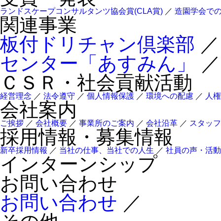
ランドスケープコンサルタンツ協会賞(CLA賞)
／
造園学会で
関連事業
板付ドリチャン倶楽部
センター「あすみん」
／
ＣＳＲ・社会貢献活動
経営理念
／
法令遵守
／
個人情報保護
／
環境への配慮
／
人権
会社案内
ご挨拶
／
会社概要
／
事業所のご案内
／
会社沿革
／
スタッフ
採用情報・募集情報
新卒採用情報
／
当社の仕事、当社での人生
／
社員の声・活動
インターンシップ
お問い合わせ
お問い合わせ
／