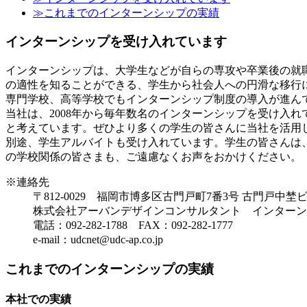
≫これまでのインターンシップの実績
インターンシップを受け入れています
インターンシップは、大学生などが自らの専攻や卒業後の就
の適性を知ることができる、学生から社会人への円滑な移行
専門学校、高等学校でもインターンシップ制度の導入が進ん
当社は、2008年から毎年数名のインターンシップを受け入
と考えています。ぜひより多くの学生の皆さんに当社を活用
別途、学生アルバイトも受け入れています。学生の皆さんは
の学校関係の皆さまも、ご遠慮なくお声をおかけください。
※連絡先
〒812-0029 福岡市博多区古門戸町7番3号 古門戸中埜
株式会社アーバンデザインコンサルタント インターン
電話：092-282-1788 FAX：092-282-1777
e-mail：udcnet@udc-ap.co.jp
これまでのインターンシップの実績
本社での実績