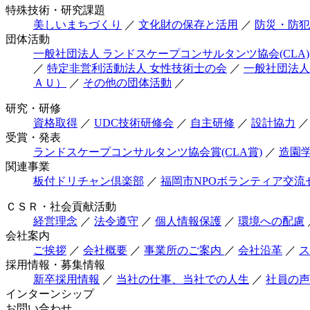
特殊技術・研究課題
美しいまちづくり
／
文化財の保存と活用
／
防災・防犯
団体活動
一般社団法人 ランドスケープコンサルタンツ協会(CLA)
／
特定非営利活動法人 女性技術士の会
／
一般社団法人
ＡＵ）
／
その他の団体活動
／
研究・研修
資格取得
／
UDC技術研修会
／
自主研修
／
設計協力
／
受賞・発表
ランドスケープコンサルタンツ協会賞(CLA賞)
／
造園
関連事業
板付ドリチャン倶楽部
／
福岡市NPOボランティア交流
ＣＳＲ・社会貢献活動
経営理念
／
法令遵守
／
個人情報保護
／
環境への配慮
会社案内
ご挨拶
／
会社概要
／
事業所のご案内
／
会社沿革
／
ス
採用情報・募集情報
新卒採用情報
／
当社の仕事、当社での人生
／
社員の声
インターンシップ
お問い合わせ