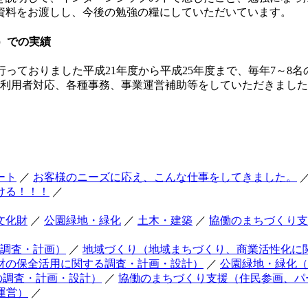
資料をお渡しし、今後の勉強の糧にしていただいています。
）での実績
行っておりました平成21年度から平成25年度まで、毎年7～8
で利用者対応、各種事務、事業運営補助等をしていただきまし
ート
／
お客様のニーズに応え、こんな仕事をしてきました。
ける！！！
／
文化財
／
公園緑地・緑化
／
土木・建築
／
協働のまちづくり支
調査・計画）
／
地域づくり（地域まちづくり、商業活性化に
財の保全活用に関する調査・計画・設計）
／
公園緑地・緑化（
の調査・計画・設計）
／
協働のまちづくり支援（住民参画、パ
運営）
／