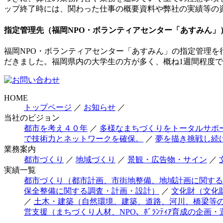
ップ終了時には、関わった仕事の概要資料や弊社の実績等の
指定管理先（福岡NPO・ボランティアセンター「あすみん」
福岡NPO・ボランティアセンター「あすみん」の指定管理を
だきました。福岡県内の大学生の方が多く、概ね1週間程度
HOME
トップページ
／
お知らせ
／
当社のビジョン
都市を考え４０年
／
多様なまちづくりをトータルサポ
で技術力とネットワークを確保。
／
夢を描き挑戦し続
業務案内
都市づくり
／
地域づくり
／
景観・広告物・サイン
／
実績一覧
都市づくり（都市計画、市街地整備、地域計画に関する
保全整備に関する調査・計画・設計）
／
文化財（文化
／
土木・建築（自然環境、建築、道路、河川、橋梁等
営支援（まちづくり人材、NPO、ﾎﾞﾗﾝﾃｨｱ育成の企画・