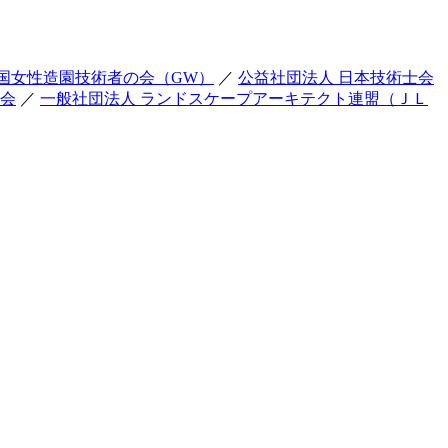
国女性造園技術者の会（GW）
／
公益社団法人 日本技術士会
友会
／
一般社団法人 ランドスケープアーキテクト連盟（ＪＬ