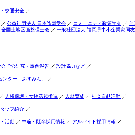
・交通安全
／
／
公益社団法人 日本造園学会
／
コミュニティ政策学会
／
全
 全国土地区画整理士会
／
一般社団法人 福岡県中小企業家同
学会での研究・事例報告
／
設計協力など
／
センター「あすみん」
／
／
人権保護・女性活躍推進
／
人材育成
／
社会貢献活動
／
タッフ紹介
／
・活動
／
中途・既卒採用情報
／
アルバイト採用情報
／