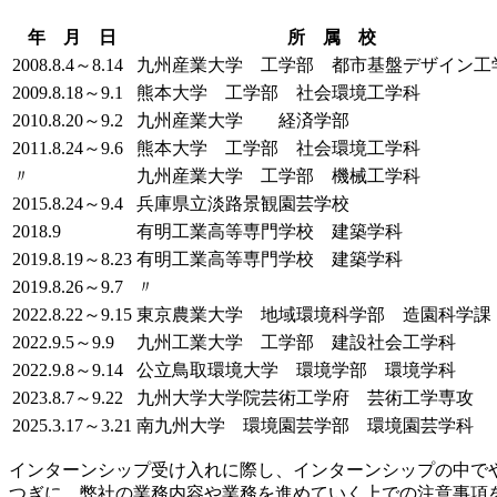
年 月 日
所 属 校
2008.8.4～8.14
九州産業大学 工学部 都市基盤デザイン工
2009.8.18～9.1
熊本大学 工学部 社会環境工学科
2010.8.20～9.2
九州産業大学 経済学部
2011.8.24～9.6
熊本大学 工学部 社会環境工学科
〃
九州産業大学 工学部 機械工学科
2015.8.24～9.4
兵庫県立淡路景観園芸学校
2018.9
有明工業高等専門学校 建築学科
2019.8.19～8.23
有明工業高等専門学校 建築学科
2019.8.26～9.7
〃
2022.8.22～9.15
東京農業大学 地域環境科学部 造園科学課
2022.9.5～9.9
九州工業大学 工学部 建設社会工学科
2022.9.8～9.14
公立鳥取環境大学 環境学部 環境学科
2023.8.7～9.22
九州大学大学院芸術工学府 芸術工学専攻
2025.3.17～3.21
南九州大学 環境園芸学部 環境園芸学科
インターンシップ受け入れに際し、インターンシップの中で
つぎに、弊社の業務内容や業務を進めていく上での注意事項