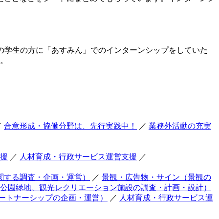
名の学生の方に「あすみん」でのインターンシップをしていた
た。
／
合意形成・協働分野は、先行実践中！
／
業務外活動の充実
援
／
人材育成・行政サービス運営支援
／
関する調査・企画・運営）
／
景観・広告物・サイン（景観の
公園緑地、観光レクリエーション施設の調査・計画・設計）
ートナーシップの企画・運営）
／
人材育成・行政サービス運