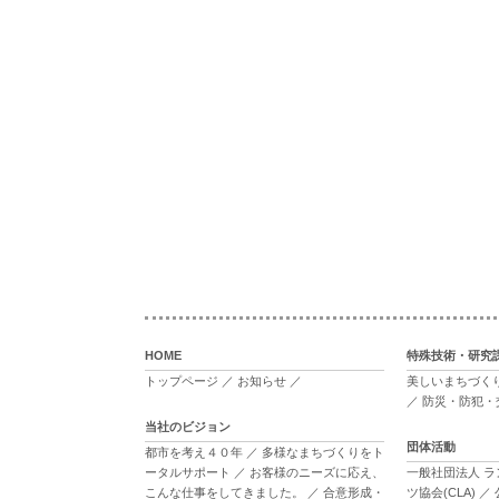
HOME
特殊技術・研究
トップページ
／
お知らせ
／
美しいまちづく
／
防災・防犯・
当社のビジョン
団体活動
都市を考え４０年
／
多様なまちづくりをト
ータルサポート
／
お客様のニーズに応え、
一般社団法人 
こんな仕事をしてきました。
／
合意形成・
ツ協会(CLA)
／