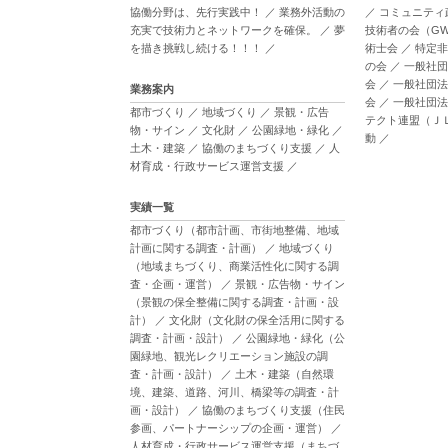
協働分野は、先行実践中！
／
業務外活動の
／
コミュニティ
充実で技術力とネットワークを確保。
／
夢
技術者の会（G
を描き挑戦し続ける！！！
／
術士会
／
特定非
の会
／
一般社団
会
／
一般社団法
業務案内
会
／
一般社団法
都市づくり
／
地域づくり
／
景観・広告
テクト連盟（Ｊ
物・サイン
／
文化財
／
公園緑地・緑化
／
動
／
土木・建築
／
協働のまちづくり支援
／
人
材育成・行政サービス運営支援
／
実績一覧
都市づくり（都市計画、市街地整備、地域
計画に関する調査・計画）
／
地域づくり
（地域まちづくり、商業活性化に関する調
査・企画・運営）
／
景観・広告物・サイン
（景観の保全整備に関する調査・計画・設
計）
／
文化財（文化財の保全活用に関する
調査・計画・設計）
／
公園緑地・緑化（公
園緑地、観光レクリエーション施設の調
査・計画・設計）
／
土木・建築（自然環
境、建築、道路、河川、橋梁等の調査・計
画・設計）
／
協働のまちづくり支援（住民
参画、パートナーシップの企画・運営）
／
人材育成・行政サービス運営支援（まちづ