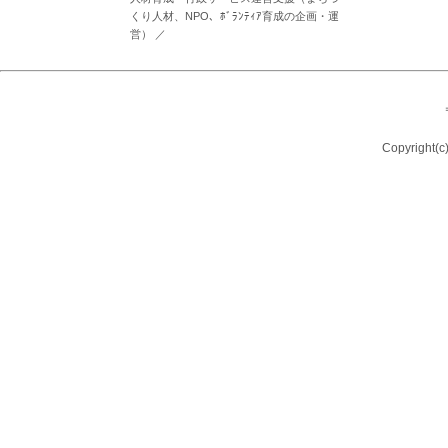
くり人材、NPO、ﾎﾞﾗﾝﾃｨｱ育成の企画・運
営）
／
Copyright(