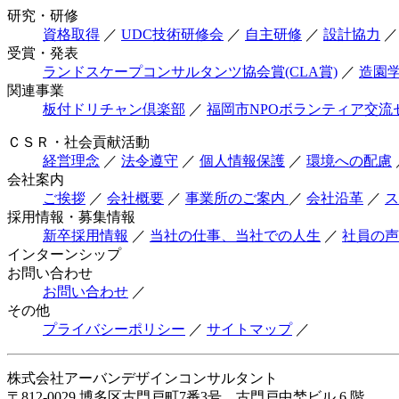
研究・研修
資格取得
／
UDC技術研修会
／
自主研修
／
設計協力
／
受賞・発表
ランドスケープコンサルタンツ協会賞(CLA賞)
／
造園
関連事業
板付ドリチャン倶楽部
／
福岡市NPOボランティア交流
ＣＳＲ・社会貢献活動
経営理念
／
法令遵守
／
個人情報保護
／
環境への配慮
会社案内
ご挨拶
／
会社概要
／
事業所のご案内
／
会社沿革
／
ス
採用情報・募集情報
新卒採用情報
／
当社の仕事、当社での人生
／
社員の声
インターンシップ
お問い合わせ
お問い合わせ
／
その他
プライバシーポリシー
／
サイトマップ
／
株式会社アーバンデザインコンサルタント
〒812-0029 博多区古門戸町7番3号 古門戸中埜ビル 6 階