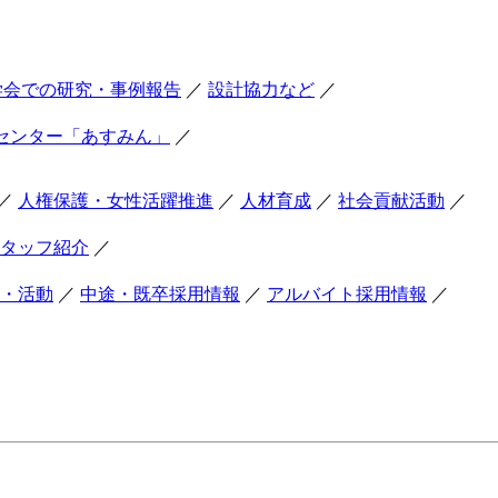
学会での研究・事例報告
／
設計協力など
／
センター「あすみん」
／
／
人権保護・女性活躍推進
／
人材育成
／
社会貢献活動
／
タッフ紹介
／
・活動
／
中途・既卒採用情報
／
アルバイト採用情報
／