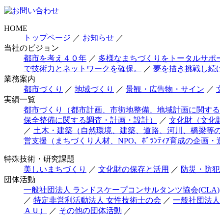
HOME
トップページ
／
お知らせ
／
当社のビジョン
都市を考え４０年
／
多様なまちづくりをトータルサポ
で技術力とネットワークを確保。
／
夢を描き挑戦し続
業務案内
都市づくり
／
地域づくり
／
景観・広告物・サイン
／
実績一覧
都市づくり（都市計画、市街地整備、地域計画に関する
保全整備に関する調査・計画・設計）
／
文化財（文化
／
土木・建築（自然環境、建築、道路、河川、橋梁等
営支援（まちづくり人材、NPO、ﾎﾞﾗﾝﾃｨｱ育成の企画・
特殊技術・研究課題
美しいまちづくり
／
文化財の保存と活用
／
防災・防犯
団体活動
一般社団法人 ランドスケープコンサルタンツ協会(CLA)
／
特定非営利活動法人 女性技術士の会
／
一般社団法人
ＡＵ）
／
その他の団体活動
／