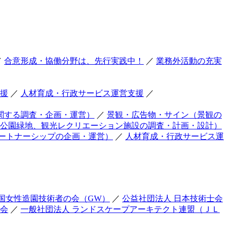
／
合意形成・協働分野は、先行実践中！
／
業務外活動の充実
援
／
人材育成・行政サービス運営支援
／
関する調査・企画・運営）
／
景観・広告物・サイン（景観の
公園緑地、観光レクリエーション施設の調査・計画・設計）
ートナーシップの企画・運営）
／
人材育成・行政サービス運
国女性造園技術者の会（GW）
／
公益社団法人 日本技術士会
友会
／
一般社団法人 ランドスケープアーキテクト連盟（ＪＬ