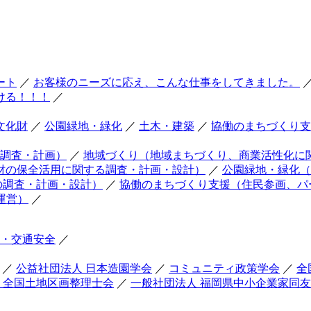
ート
／
お客様のニーズに応え、こんな仕事をしてきました。
ける！！！
／
文化財
／
公園緑地・緑化
／
土木・建築
／
協働のまちづくり支
調査・計画）
／
地域づくり（地域まちづくり、商業活性化に
財の保全活用に関する調査・計画・設計）
／
公園緑地・緑化（
の調査・計画・設計）
／
協働のまちづくり支援（住民参画、パ
運営）
／
・交通安全
／
／
公益社団法人 日本造園学会
／
コミュニティ政策学会
／
全
 全国土地区画整理士会
／
一般社団法人 福岡県中小企業家同