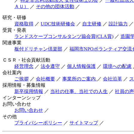
／
特定非営利活動法人 女性技術士の会
／
一般社団法人
ＡＵ）
／
その他の団体活動
／
研究・研修
資格取得
／
UDC技術研修会
／
自主研修
／
設計協力
／
受賞・発表
ランドスケープコンサルタンツ協会賞(CLA賞)
／
造園
関連事業
板付ドリチャン倶楽部
／
福岡市NPOボランティア交流
ＣＳＲ・社会貢献活動
経営理念
／
法令遵守
／
個人情報保護
／
環境への配慮
会社案内
ご挨拶
／
会社概要
／
事業所のご案内
／
会社沿革
／
ス
採用情報・募集情報
新卒採用情報
／
当社の仕事、当社での人生
／
社員の声
インターンシップ
お問い合わせ
お問い合わせ
／
その他
プライバシーポリシー
／
サイトマップ
／