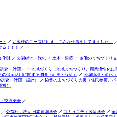
ート
／
お客様のニーズに応え、こんな仕事をしてきました。
ける！！！
／
文化財
／
公園緑地・緑化
／
土木・建築
／
協働のまちづくり支
調査・計画）
／
地域づくり（地域まちづくり、商業活性化に
財の保全活用に関する調査・計画・設計）
／
公園緑地・緑化（
の調査・計画・設計）
／
協働のまちづくり支援（住民参画、パ
運営）
／
・交通安全
／
／
公益社団法人 日本造園学会
／
コミュニティ政策学会
／
全