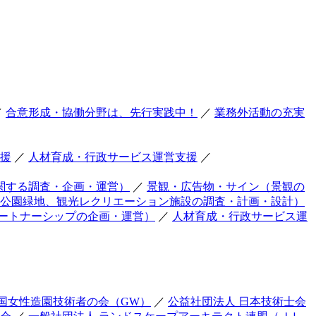
／
合意形成・協働分野は、先行実践中！
／
業務外活動の充実
援
／
人材育成・行政サービス運営支援
／
関する調査・企画・運営）
／
景観・広告物・サイン（景観の
公園緑地、観光レクリエーション施設の調査・計画・設計）
ートナーシップの企画・運営）
／
人材育成・行政サービス運
国女性造園技術者の会（GW）
／
公益社団法人 日本技術士会