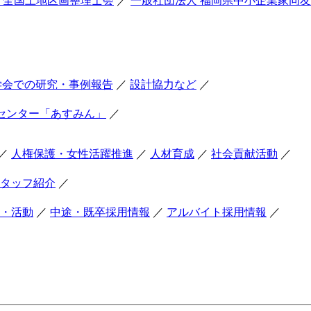
 全国土地区画整理士会
／
一般社団法人 福岡県中小企業家同
学会での研究・事例報告
／
設計協力など
／
センター「あすみん」
／
／
人権保護・女性活躍推進
／
人材育成
／
社会貢献活動
／
タッフ紹介
／
・活動
／
中途・既卒採用情報
／
アルバイト採用情報
／