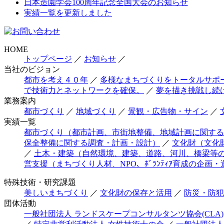
日本造園学会100周年記念全国大会のお知らせ
実績一覧を更新しました
HOME
トップページ
／
お知らせ
／
当社のビジョン
都市を考え４０年
／
多様なまちづくりをトータルサポ
で技術力とネットワークを確保。
／
夢を描き挑戦し続
業務案内
都市づくり
／
地域づくり
／
景観・広告物・サイン
／
実績一覧
都市づくり（都市計画、市街地整備、地域計画に関する
保全整備に関する調査・計画・設計）
／
文化財（文化
／
土木・建築（自然環境、建築、道路、河川、橋梁等
営支援（まちづくり人材、NPO、ﾎﾞﾗﾝﾃｨｱ育成の企画・
特殊技術・研究課題
美しいまちづくり
／
文化財の保存と活用
／
防災・防犯
団体活動
一般社団法人 ランドスケープコンサルタンツ協会(CLA)