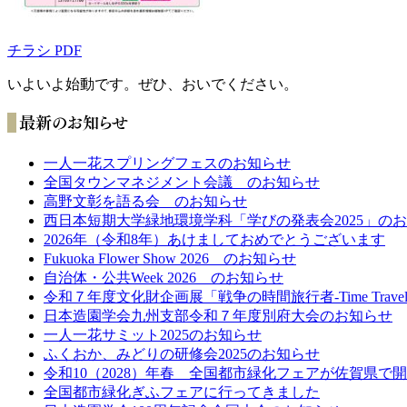
チラシ PDF
いよいよ始動です。ぜひ、おいでください。
一人一花スプリングフェスのお知らせ
全国タウンマネジメント会議 のお知らせ
高野文彰を語る会 のお知らせ
西日本短期大学緑地環境学科「学びの発表会2025」の
2026年（令和8年）あけましておめでとうございます
Fukuoka Flower Show 2026 のお知らせ
自治体・公共Week 2026 のお知らせ
令和７年度文化財企画展「戦争の時間旅行者-Time Traveler
日本造園学会九州支部令和７年度別府大会のお知らせ
一人一花サミット2025のお知らせ
ふくおか、みどりの研修会2025のお知らせ
令和10（2028）年春 全国都市緑化フェアが佐賀県で
全国都市緑化ぎふフェアに行ってきました