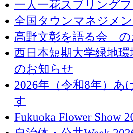
一人一花スプリングフ
全国タウンマネジメン
高野文彰を語る会 の
西日本短期大学緑地環境
のお知らせ
2026年（令和8年）
す
Fukuoka Flower Sh
自治体・公共Week 2