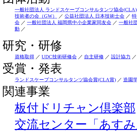
一般社団法人 ランドスケープコンサルタンツ協会(CLA)
技術者の会（GW）
／
公益社団法人 日本技術士会
／
特
会
／
一般社団法人 福岡県中小企業家同友会
／
一般社
動
／
研究・研修
資格取得
／
UDC技術研修会
／
自主研修
／
設計協力
／
受賞・発表
ランドスケープコンサルタンツ協会賞(CLA賞)
／
造園
関連事業
板付ドリチャン倶楽部
交流センター「あすみ