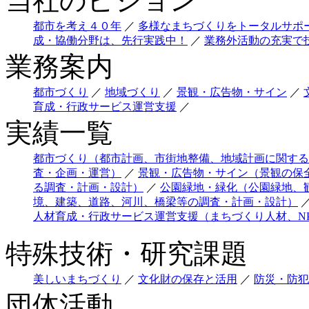
当社のビジョン
都市を考え４０年
／
多様なまちづくりをトータルサポ
成・協働分野は、先行実践中！
／
業務外活動の充実で
業務案内
都市づくり
／
地域づくり
／
景観・広告物・サイン
／
育成・行政サービス運営支援
／
実績一覧
都市づくり（都市計画、市街地整備、地域計画に関する
査・企画・運営）
／
景観・広告物・サイン（景観の保
る調査・計画・設計）
／
公園緑地・緑化（公園緑地、
境、建築、道路、河川、橋梁等の調査・計画・設計）
人材育成・行政サービス運営支援（まちづくり人材、NPO
特殊技術・研究課題
美しいまちづくり
／
文化財の保存と活用
／
防災・防犯
団体活動