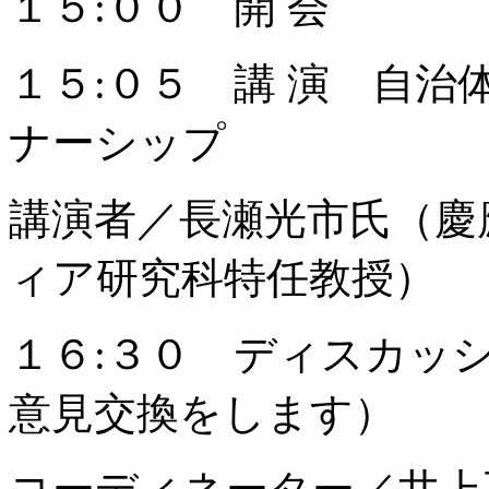
１５:００ 開 会
１５:０５ 講 演 自
ナーシップ
講演者／長瀬光市氏（慶
ィア研究科特任教授）
１６:３０ ディスカッ
意見交換をします）