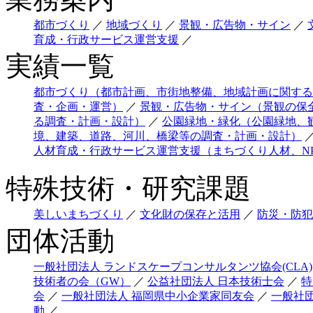
都市づくり
／
地域づくり
／
景観・広告物・サイン
／
育成・行政サービス運営支援
／
実績一覧
都市づくり（都市計画、市街地整備、地域計画に関する
査・企画・運営）
／
景観・広告物・サイン（景観の保
る調査・計画・設計）
／
公園緑地・緑化（公園緑地、
境、建築、道路、河川、橋梁等の調査・計画・設計）
人材育成・行政サービス運営支援（まちづくり人材、NPO
特殊技術・研究課題
美しいまちづくり
／
文化財の保存と活用
／
防災・防犯
団体活動
一般社団法人 ランドスケープコンサルタンツ協会(CLA)
技術者の会（GW）
／
公益社団法人 日本技術士会
／
特
会
／
一般社団法人 福岡県中小企業家同友会
／
一般社
動
／