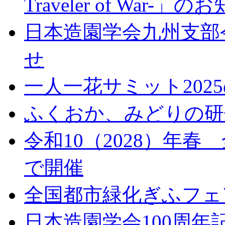
Traveler of War-」
日本造園学会九州支部
せ
一人一花サミット202
ふくおか、みどりの研修
令和10（2028）年
で開催
全国都市緑化ぎふフェ
日本造園学会100周