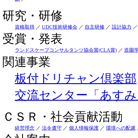
研究・研修
資格取得
／
UDC技術研修会
／
自主研修
／
設計協力
／
受賞・発表
ランドスケープコンサルタンツ協会賞(CLA賞)
／
造園
関連事業
板付ドリチャン倶楽部
交流センター「あすみ
ＣＳＲ・社会貢献活動
経営理念
／
法令遵守
／
個人情報保護
／
環境への配慮