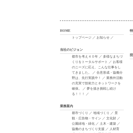
HOME
特
トップページ
／
お知らせ
／
当社のビジョン
団
都市を考え４０年
／
多様なまちづ
くりをトータルサポート
／
お客様
のニーズに応え、こんな仕事をし
てきました。
／
合意形成・協働分
野は、先行実践中！
／
業務外活動
の充実で技術力とネットワークを
確保。
／
夢を描き挑戦し続け
る！！！
／
業務案内
都市づくり
／
地域づくり
／
景
観・広告物・サイン
／
文化財
／
公園緑地・緑化
／
土木・建築
／
協働のまちづくり支援
／
人材育