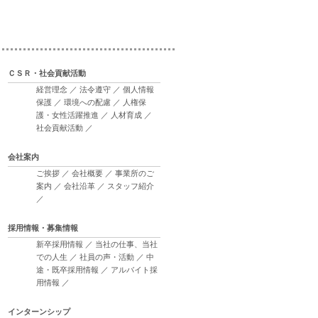
ＣＳＲ・社会貢献活動
経営理念
／
法令遵守
／
個人情報
保護
／
環境への配慮
／
人権保
護・女性活躍推進
／
人材育成
／
社会貢献活動
／
会社案内
ご挨拶
／
会社概要
／
事業所のご
案内
／
会社沿革
／
スタッフ紹介
／
採用情報・募集情報
新卒採用情報
／
当社の仕事、当社
での人生
／
社員の声・活動
／
中
途・既卒採用情報
／
アルバイト採
用情報
／
インターンシップ