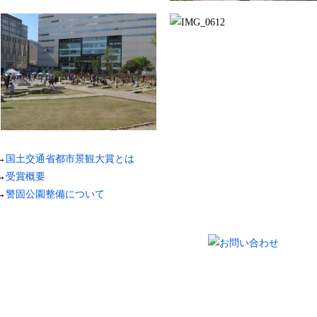
→
国土交通省都市景観大賞とは
→
受賞概要
→
警固公園整備について