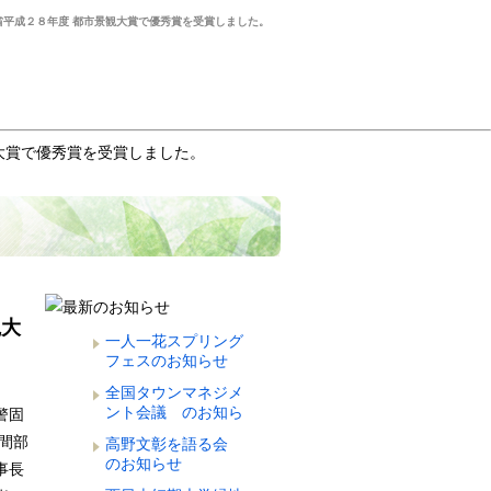
省平成２８年度 都市景観大賞で優秀賞を受賞しました。
大賞で優秀賞を受賞しました。
観大
一人一花スプリング
フェスのお知らせ
全国タウンマネジメ
ント会議 のお知ら
警固
せ
間部
高野文彰を語る会
のお知らせ
事長