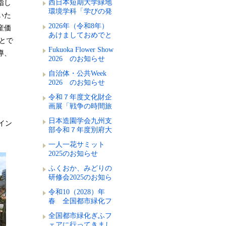
西日本短期大学緑地
指し
環境学科「学びの発
いた
表会2025」のお知ら
2026年（令和8年）
産価
せ
あけましておめでと
とで
うございます
Fukuoka Flower Show
導、
2026 のお知らせ
自治体・公共Week
2026 のお知らせ
令和７年度文化財企
画展「戦争の時間旅
行者-Time Traveler
日本造園学会九州支
イン
of War-」のお知らせ
部令和７年度別府大
会のお知らせ
一人一花サミット
2025のお知らせ
ふくおか、みどりの
研修会2025のお知ら
せ
令和10（2028）年
春 全国都市緑化フ
ェアが佐賀県で開催
全国都市緑化ぎふフ
ェアに行ってきまし