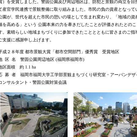
賞）を受賞しました。警固公園及び周辺地区は、防犯と景観の両立を目
て産官学民連携で景観整備に取り組みました。市民の負の資産となって
公園が、世代を超えた市民の憩いの場として生まれ変わり、「地域の資
値を高める」という 公園本来の力を牽きだしたことが評価されたとのこ
す。素晴らしい地域まちづくりに参加できたこととともに皆さまのご指
ご支援に感謝申し上げます。
平成２８年度 都市景観大賞「都市空間部門」優秀賞 受賞地区
地 区 名 警固公園周辺地区 (福岡県福岡市)
地区面積 約 1.1 ha
応 募 者 福岡市福岡大学工学部景観まちづくり研究室・アーバンデザ
コンサルタント・警固公園対策会議