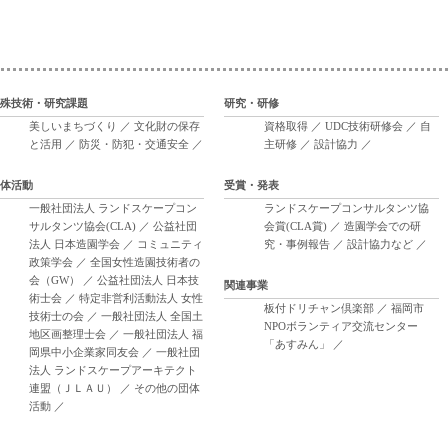
殊技術・研究課題
研究・研修
美しいまちづくり
／
文化財の保存
資格取得
／
UDC技術研修会
／
自
と活用
／
防災・防犯・交通安全
／
主研修
／
設計協力
／
体活動
受賞・発表
一般社団法人 ランドスケープコン
ランドスケープコンサルタンツ協
サルタンツ協会(CLA)
／
公益社団
会賞(CLA賞)
／
造園学会での研
法人 日本造園学会
／
コミュニティ
究・事例報告
／
設計協力など
／
政策学会
／
全国女性造園技術者の
会（GW）
／
公益社団法人 日本技
関連事業
術士会
／
特定非営利活動法人 女性
板付ドリチャン倶楽部
／
福岡市
技術士の会
／
一般社団法人 全国土
NPOボランティア交流センター
地区画整理士会
／
一般社団法人 福
「あすみん」
／
岡県中小企業家同友会
／
一般社団
法人 ランドスケープアーキテクト
連盟（ＪＬＡＵ）
／
その他の団体
活動
／