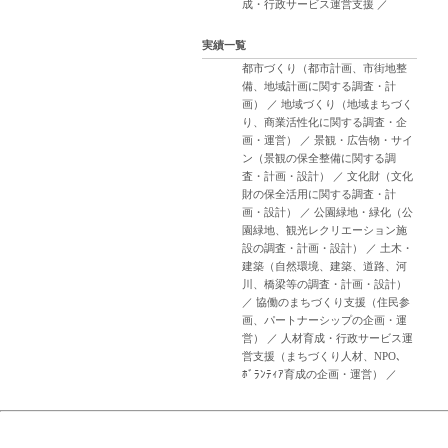
成・行政サービス運営支援
／
実績一覧
都市づくり（都市計画、市街地整
備、地域計画に関する調査・計
画）
／
地域づくり（地域まちづく
り、商業活性化に関する調査・企
画・運営）
／
景観・広告物・サイ
ン（景観の保全整備に関する調
査・計画・設計）
／
文化財（文化
財の保全活用に関する調査・計
画・設計）
／
公園緑地・緑化（公
園緑地、観光レクリエーション施
設の調査・計画・設計）
／
土木・
建築（自然環境、建築、道路、河
川、橋梁等の調査・計画・設計）
／
協働のまちづくり支援（住民参
画、パートナーシップの企画・運
営）
／
人材育成・行政サービス運
営支援（まちづくり人材、NPO、
ﾎﾞﾗﾝﾃｨｱ育成の企画・運営）
／