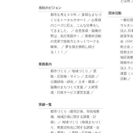
と活用
当社のビジョン
団体活動
都市を考え４０年
／
多様なまちづ
くりをトータルサポート
／
お客様
一般社団
のニーズに応え、こんな仕事をし
サルタン
てきました。
／
合意形成・協働分
法人 日
野は、先行実践中！
／
業務外活動
政策学
の充実で技術力とネットワークを
会（GW
確保。
／
夢を描き挑戦し続け
術士会
る！！！
／
技術士
地区画
岡県中
業務案内
法人 ラ
都市づくり
／
地域づくり
／
景
連盟（
観・広告物・サイン
／
文化財
／
活動
／
公園緑地・緑化
／
土木・建築
／
協働のまちづくり支援
／
人材育
成・行政サービス運営支援
／
実績一覧
都市づくり（都市計画、市街地整
備、地域計画に関する調査・計
画）
／
地域づくり（地域まちづく
り、商業活性化に関する調査・企
画・運営）
／
景観・広告物・サイ