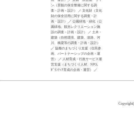
ン（景観の保全整備に関する調
査・計画・設計）
／
文化財（文化
財の保全活用に関する調査・計
画・設計）
／
公園緑地・緑化（公
園緑地、観光レクリエーション施
設の調査・計画・設計）
／
土木・
建築（自然環境、建築、道路、河
川、橋梁等の調査・計画・設計）
／
協働のまちづくり支援（住民参
画、パートナーシップの企画・運
営）
／
人材育成・行政サービス運
営支援（まちづくり人材、NPO、
ﾎﾞﾗﾝﾃｨｱ育成の企画・運営）
／
Copyrigh