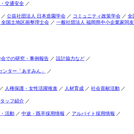
・交通安全
／
／
公益社団法人 日本造園学会
／
コミュニティ政策学会
／
全
 全国土地区画整理士会
／
一般社団法人 福岡県中小企業家同
学会での研究・事例報告
／
設計協力など
／
センター「あすみん」
／
／
人権保護・女性活躍推進
／
人材育成
／
社会貢献活動
／
タッフ紹介
／
・活動
／
中途・既卒採用情報
／
アルバイト採用情報
／