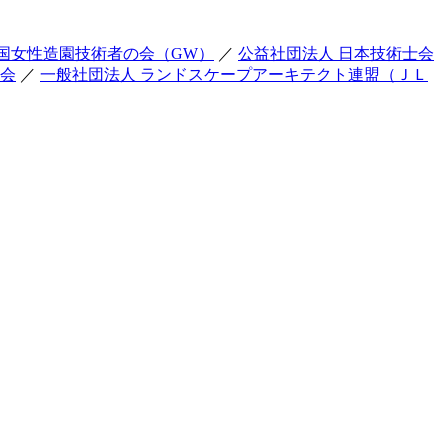
国女性造園技術者の会（GW）
／
公益社団法人 日本技術士会
友会
／
一般社団法人 ランドスケープアーキテクト連盟（ＪＬ