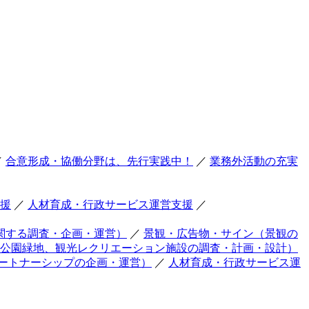
／
合意形成・協働分野は、先行実践中！
／
業務外活動の充実
援
／
人材育成・行政サービス運営支援
／
関する調査・企画・運営）
／
景観・広告物・サイン（景観の
公園緑地、観光レクリエーション施設の調査・計画・設計）
ートナーシップの企画・運営）
／
人材育成・行政サービス運