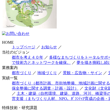
HOME
トップページ
／
お知らせ
／
当社のビジョン
都市を考え４０年
／
多様なまちづくりをトータルサポ
で技術力とネットワークを確保。
／
夢を描き挑戦し続
業務案内
都市づくり
／
地域づくり
／
景観・広告物・サイン
／
実績一覧
都市づくり（都市計画、市街地整備、地域計画に関する
保全整備に関する調査・計画・設計）
／
文化財（文化
／
土木・建築（自然環境、建築、道路、河川、橋梁等
営支援（まちづくり人材、NPO、ﾎﾞﾗﾝﾃｨｱ育成の企画・
特殊技術・研究課題