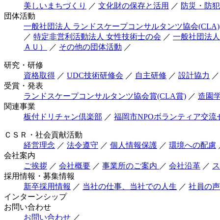
美しいまちづくり
／
文化財の保存と活用
／
防災・防犯
団体活動
一般社団法人 ランドスケープコンサルタンツ協会(CLA)
／
特定非営利活動法人 女性技術士の会
／
一般社団法人
ＡＵ）
／
その他の団体活動
／
研究・研修
資格取得
／
UDC技術研修会
／
自主研修
／
設計協力
／
受賞・発表
ランドスケープコンサルタンツ協会賞(CLA賞)
／
造園
関連事業
板付ドリチャン倶楽部
／
福岡市NPOボランティア交流
ＣＳＲ・社会貢献活動
経営理念
／
法令遵守
／
個人情報保護
／
環境への配慮
会社案内
ご挨拶
／
会社概要
／
事業所のご案内
／
会社沿革
／
ス
採用情報・募集情報
新卒採用情報
／
当社の仕事、当社での人生
／
社員の声
インターンシップ
お問い合わせ
お問い合わせ
／