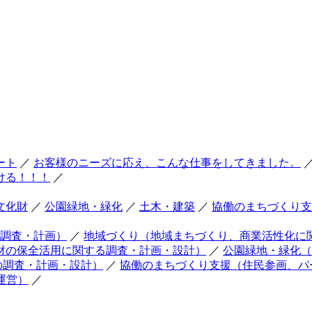
ート
／
お客様のニーズに応え、こんな仕事をしてきました。
ける！！！
／
文化財
／
公園緑地・緑化
／
土木・建築
／
協働のまちづくり支
調査・計画）
／
地域づくり（地域まちづくり、商業活性化に
財の保全活用に関する調査・計画・設計）
／
公園緑地・緑化（
の調査・計画・設計）
／
協働のまちづくり支援（住民参画、パ
運営）
／