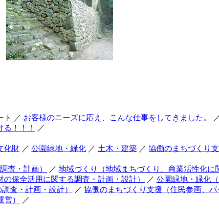
ート
／
お客様のニーズに応え、こんな仕事をしてきました。
ける！！！
／
文化財
／
公園緑地・緑化
／
土木・建築
／
協働のまちづくり支
調査・計画）
／
地域づくり（地域まちづくり、商業活性化に
財の保全活用に関する調査・計画・設計）
／
公園緑地・緑化（
の調査・計画・設計）
／
協働のまちづくり支援（住民参画、パ
運営）
／