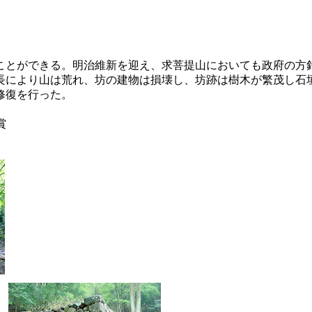
とができる。明治維新を迎え、求菩提山においても政府の方針から
長により山は荒れ、坊の建物は損壊し、坊跡は樹木が繁茂し石
修復を行った。
賞