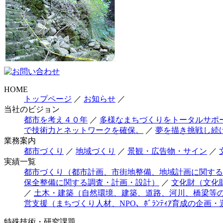
HOME
トップページ
／
お知らせ
／
当社のビジョン
都市を考え４０年
／
多様なまちづくりをトータルサポ
で技術力とネットワークを確保。
／
夢を描き挑戦し続
業務案内
都市づくり
／
地域づくり
／
景観・広告物・サイン
／
実績一覧
都市づくり（都市計画、市街地整備、地域計画に関する
保全整備に関する調査・計画・設計）
／
文化財（文化
／
土木・建築（自然環境、建築、道路、河川、橋梁等
営支援（まちづくり人材、NPO、ﾎﾞﾗﾝﾃｨｱ育成の企画・
特殊技術・研究課題