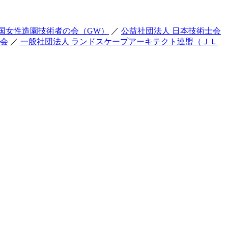
国女性造園技術者の会（GW）
／
公益社団法人 日本技術士会
友会
／
一般社団法人 ランドスケープアーキテクト連盟（ＪＬ