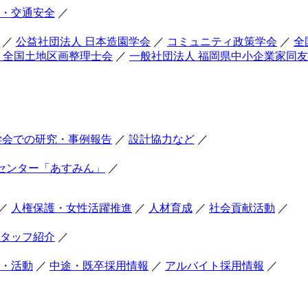
・交通安全
／
／
公益社団法人 日本造園学会
／
コミュニティ政策学会
／
全
 全国土地区画整理士会
／
一般社団法人 福岡県中小企業家同
学会での研究・事例報告
／
設計協力など
／
センター「あすみん」
／
／
人権保護・女性活躍推進
／
人材育成
／
社会貢献活動
／
タッフ紹介
／
・活動
／
中途・既卒採用情報
／
アルバイト採用情報
／