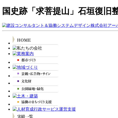
国史跡「求菩提山」石垣復旧