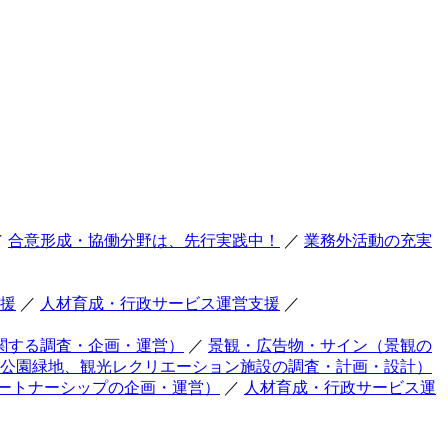
／
合意形成・協働分野は、先行実践中！
／
業務外活動の充実
援
／
人材育成・行政サービス運営支援
／
関する調査・企画・運営）
／
景観・広告物・サイン（景観の
公園緑地、観光レクリエーション施設の調査・計画・設計）
ートナーシップの企画・運営）
／
人材育成・行政サービス運