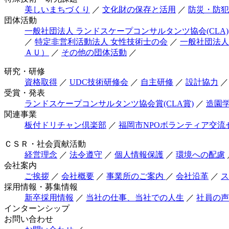
美しいまちづくり
／
文化財の保存と活用
／
防災・防犯
団体活動
一般社団法人 ランドスケープコンサルタンツ協会(CLA)
／
特定非営利活動法人 女性技術士の会
／
一般社団法人
ＡＵ）
／
その他の団体活動
／
研究・研修
資格取得
／
UDC技術研修会
／
自主研修
／
設計協力
／
受賞・発表
ランドスケープコンサルタンツ協会賞(CLA賞)
／
造園
関連事業
板付ドリチャン倶楽部
／
福岡市NPOボランティア交流
ＣＳＲ・社会貢献活動
経営理念
／
法令遵守
／
個人情報保護
／
環境への配慮
会社案内
ご挨拶
／
会社概要
／
事業所のご案内
／
会社沿革
／
ス
採用情報・募集情報
新卒採用情報
／
当社の仕事、当社での人生
／
社員の声
インターンシップ
お問い合わせ