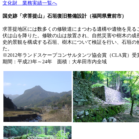
文化財 業務実績一覧へ
国史跡「求菩提山」石垣復旧整備設計（福岡県豊前市）
求菩提地区には数多くの修験道にまつわる遺構や遺物を見るこ
伏は山を降りた。修験の山は放置され、自然災害や樹木の成
史的景観を構成する石垣、樹木について検証を行い、石垣の
た。
※2012年ランドスケープコンサルタンツ協会賞（CLA賞）受
期間：平成23年～24年 面積：大牟田市内全域