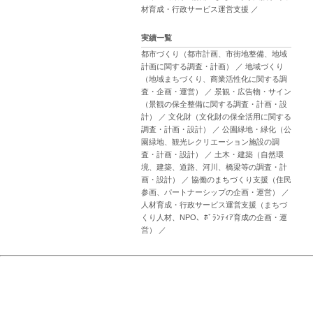
材育成・行政サービス運営支援
／
実績一覧
都市づくり（都市計画、市街地整備、地域
計画に関する調査・計画）
／
地域づくり
（地域まちづくり、商業活性化に関する調
査・企画・運営）
／
景観・広告物・サイン
（景観の保全整備に関する調査・計画・設
計）
／
文化財（文化財の保全活用に関する
調査・計画・設計）
／
公園緑地・緑化（公
園緑地、観光レクリエーション施設の調
査・計画・設計）
／
土木・建築（自然環
境、建築、道路、河川、橋梁等の調査・計
画・設計）
／
協働のまちづくり支援（住民
参画、パートナーシップの企画・運営）
／
人材育成・行政サービス運営支援（まちづ
くり人材、NPO、ﾎﾞﾗﾝﾃｨｱ育成の企画・運
営）
／