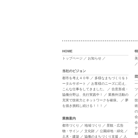
HOME
特
トップページ
／
お知らせ
／
美
当社のビジョン
団
都市を考え４０年
／
多様なまちづくりをト
ータルサポート
／
お客様のニーズに応え、
一
こんな仕事をしてきました。
／
合意形成・
ツ
協働分野は、先行実践中！
／
業務外活動の
充実で技術力とネットワークを確保。
／
夢
技
を描き挑戦し続ける！！！
／
術
の
会
業務案内
会
都市づくり
／
地域づくり
／
景観・広告
テ
物・サイン
／
文化財
／
公園緑地・緑化
／
動
土木・建築
／
協働のまちづくり支援
／
人