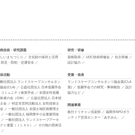
殊技術・研究課題
研究・研修
しいまちづくり
／
文化財の保存と活用
資格取得
／
UDC技術研修会
／
自主研修
／
／
防災・防犯・交通安全
／
設計協力
／
体活動
受賞・発表
般社団法人 ランドスケープコンサルタン
ランドスケープコンサルタンツ協会賞(CLA
協会(CLA)
／
公益社団法人 日本造園学会
賞)
／
造園学会での研究・事例報告
／
設計
／
コミュニティ政策学会
／
全国女性造園
協力など
／
術者の会（GW）
／
公益社団法人 日本技
士会
／
特定非営利活動法人 女性技術士
関連事業
会
／
一般社団法人 全国土地区画整理士
板付ドリチャン倶楽部
／
福岡市NPOボラ
／
一般社団法人 福岡県中小企業家同友
ンティア交流センター「あすみん」
／
／
一般社団法人 ランドスケープアーキ
クト連盟（ＪＬＡＵ）
／
その他の団体活
／