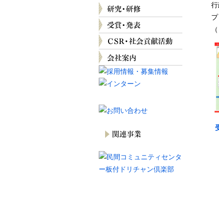
行
プ
（