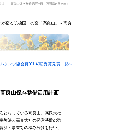
良山」～高良山保存整備活用計画（福岡県久留米市）～
ーが宿る筑後国一の宮「高良山」～高良
ルタンツ協会賞(CLA賞)受賞発表一覧へ
～高良山保存整備活用計画
ろとなっている高良山、高良大社
宗教法人高良大社の経営基盤の強
資源・事業等の棲み分けを行い、