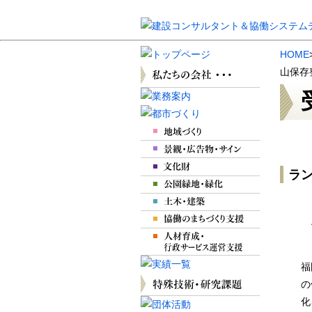
HOME
山保存
ラン
福
の
化