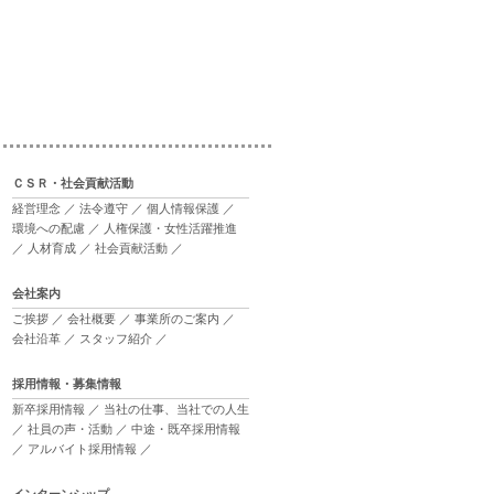
ＣＳＲ・社会貢献活動
経営理念
／
法令遵守
／
個人情報保護
／
環境への配慮
／
人権保護・女性活躍推進
／
人材育成
／
社会貢献活動
／
会社案内
ご挨拶
／
会社概要
／
事業所のご案内
／
会社沿革
／
スタッフ紹介
／
採用情報・募集情報
新卒採用情報
／
当社の仕事、当社での人生
／
社員の声・活動
／
中途・既卒採用情報
／
アルバイト採用情報
／